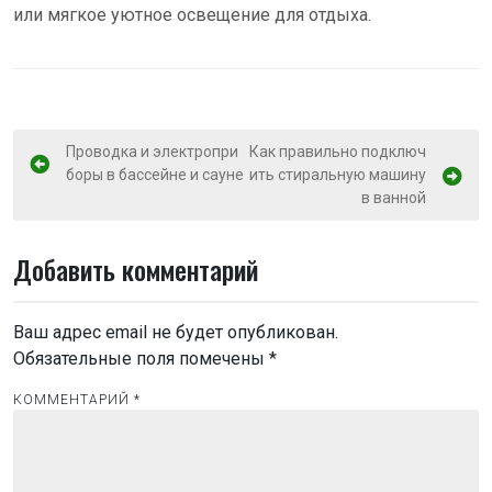
или мягкое уютное освещение для отдыха.
Н
Проводка и электропри
Как правильно подключ
боры в бассейне и сауне
ить стиральную машину
а
в ванной
в
и
Добавить комментарий
г
а
Ваш адрес email не будет опубликован.
ц
Обязательные поля помечены
*
и
КОММЕНТАРИЙ
*
я
п
о