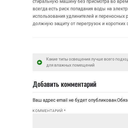
стиральную машину без присмотра во время
всегда есть риск попадания воды на элект
использования удлинителей и переносных р
должную защиту от перегрузок и коротких 
Н
Какие типы освещения лучше всего подхо
для влажных помещений
а
в
Добавить комментарий
и
Ваш адрес email не будет опубликован.
Обяз
г
КОММЕНТАРИЙ
а
*
ц