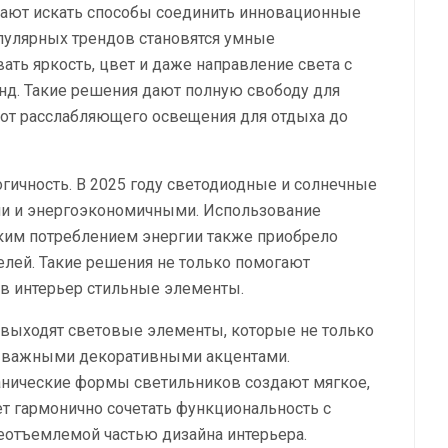
жают искать способы соединить инновационные
опулярных трендов становятся умные
ать яркость, цвет и даже направление света с
д. Такие решения дают полную свободу для
от расслабляющего освещения для отдыха до
гичность. В 2025 году светодиодные и солнечные
и и энергоэкономичными. Использование
зким потреблением энергии также приобрело
елей. Такие решения не только помогают
 в интерьер стильные элементы.
н выходят световые элементы, которые не только
я важными декоративными акцентами.
анические формы светильников создают мягкое,
т гармонично сочетать функциональность с
еотъемлемой частью дизайна интерьера.