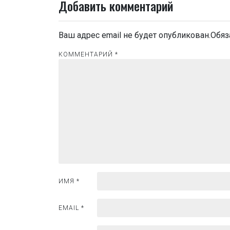
в
Добавить комментарий
и
Ваш адрес email не будет опубликован.
Обяз
г
КОММЕНТАРИЙ
а
*
ц
и
я
п
о
з
ИМЯ
*
а
EMAIL
*
п