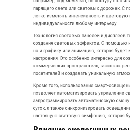
например, под мебелью, по контуру стен ил
парящего света или световых дорожек. С
легко изменять интенсивность и цветовую 
индивидуальности любому интерьеру.
Технология световых панелей и дисплеев 
создания световых эффектов. С помощью н
но и графику или анимацию, которая будет 
настроения. Это особенно интересно для с
коммерческих пространствах, таких как ре
посетителей и создавать уникальную атмос
Кроме того, использование смарт-освещени
позволяет автоматизировать управление 
запрограммировать автоматическую смену 
суток, а также синхронизировать освещени
настоящую световую симфонию, которая бу
Влияние экологичных ре