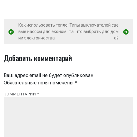
Н
Как использовать тепло
Типы выключателей све
вые насосы для эконом
та: что выбрать для дом
а
ии электричества
а?
в
и
Добавить комментарий
г
а
Ваш адрес email не будет опубликован.
ц
Обязательные поля помечены
*
и
КОММЕНТАРИЙ
*
я
п
о
з
а