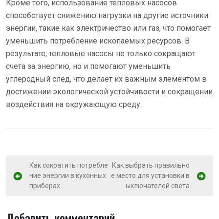
Кроме того, использование тепловых насосов
способствует снижению нагрузки на другие источники
энергии, такие как электричество или газ, что помогает
уменьшить потребление ископаемых ресурсов. В
результате, тепловые насосы не только сокращают
счета за энергию, но и помогают уменьшить
углеродный след, что делает их важным элементом в
достижении экологической устойчивости и сокращении
воздействия на окружающую среду.
Н
Как сократить потребле
Как выбрать правильно
ние энергии в кухонных
е место для установки в
а
приборах
ыключателей света
в
и
Добавить комментарий