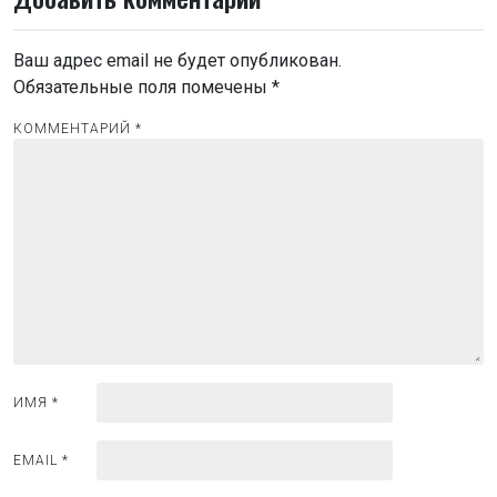
г
а
Ваш адрес email не будет опубликован.
ц
Обязательные поля помечены
*
и
КОММЕНТАРИЙ
*
я
п
о
з
а
п
и
с
я
ИМЯ
*
м
EMAIL
*