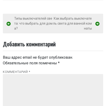
Н
Типы выключателей све
Как выбрать выключате
та: что выбрать для дом
ль света для ванной ком
а
а?
наты
в
и
Добавить комментарий
г
а
Ваш адрес email не будет опубликован.
ц
Обязательные поля помечены
*
и
КОММЕНТАРИЙ
*
я
п
о
з
а