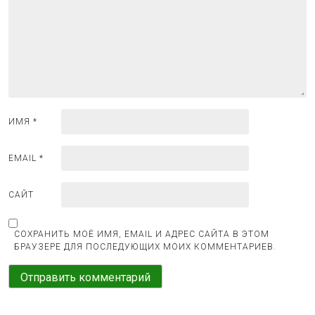
о
з
а
п
и
с
я
ИМЯ
*
м
EMAIL
*
САЙТ
СОХРАНИТЬ МОЁ ИМЯ, EMAIL И АДРЕС САЙТА В ЭТОМ
БРАУЗЕРЕ ДЛЯ ПОСЛЕДУЮЩИХ МОИХ КОММЕНТАРИЕВ.