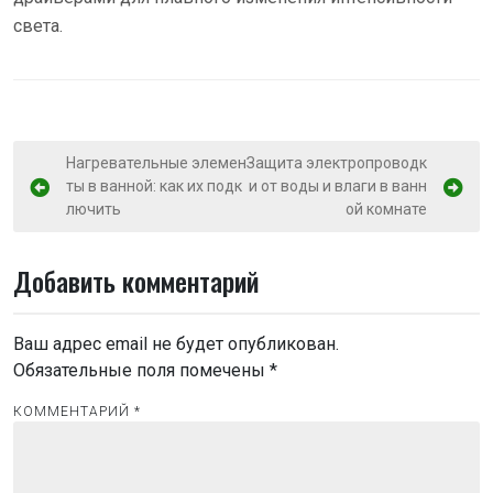
света.
Н
Нагревательные элемен
Защита электропроводк
ты в ванной: как их подк
и от воды и влаги в ванн
а
лючить
ой комнате
в
и
Добавить комментарий
г
а
Ваш адрес email не будет опубликован.
ц
Обязательные поля помечены
*
и
КОММЕНТАРИЙ
*
я
п